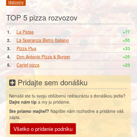
těstoviny
TOP 5 pizza rozvozov
1.
La Patas
+77
2.
La Speranza Bistro Italiano
+55
3.
Pizza Plus
+33
4.
Don Antonio Pizza & Burger
+25
5.
Cartel pizza
+23
Pridajte sem donášku
Nenašli ste tu svoju obľúbenú reštauráciu s donáškou jedla?
Dajte nám tip
a my ju pridáme.
Ste priamo majiteľ?
Napíšte nám rozhodne a pridáme váš
zápis.
Všetko o pridanie podniku