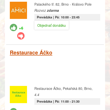
Palackého tř. 82, Brno - Královo Pole
Rozvoz
zdarma
Prevádzka |
Pá:
10:00
- 23:45
Objednať donášku
+6
Restaurace Áčko
Restaurace Áčko, Pekařská 80, Brno,
4.4
Prevádzka |
Pá:
11:00
- 21:30