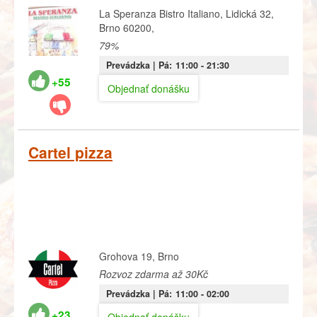
La Speranza Bistro Italiano, Lidická 32,
Brno 60200,
79%
Prevádzka |
Pá:
11:00
- 21:30
+55
Objednať donášku
Cartel pizza
Grohova 19, Brno
Rozvoz zdarma až 30Kč
Prevádzka |
Pá:
11:00
- 02:00
+23
Objednať donášku