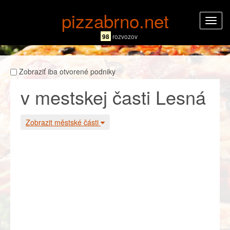
pizzabrno.net
Rozba
navig
98
rozvozov
Zobraziť iba otvorené podniky
v mestskej časti Lesná
Zobrazit městské části