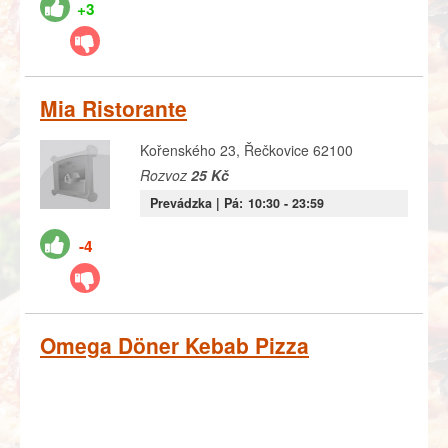
+3
Mia Ristorante
Kořenského 23, Řečkovice 62100
Rozvoz
25 Kč
Prevádzka |
Pá:
10:30
- 23:59
-4
Omega Döner Kebab Pizza