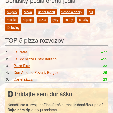
Donášky podľa druhu jedla
burgery
česká
denní menu
freshe a drinky
gril
mexiko
nápoje
pizza
ryby
saláty
steaky
těstoviny
TOP 5 pizza rozvozov
1.
La Patas
+77
2.
La Speranza Bistro Italiano
+55
3.
Pizza Plus
+33
4.
Don Antonio Pizza & Burger
+25
5.
Cartel pizza
+23
Pridajte sem donášku
Nenašli ste tu svoju obľúbenú reštauráciu s donáškou jedla?
Dajte nám tip
a my ju pridáme.