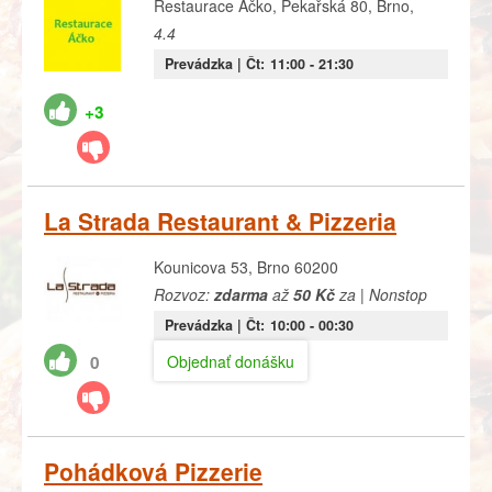
Restaurace Áčko, Pekařská 80, Brno,
4.4
Prevádzka |
Čt:
11:00
- 21:30
+3
La Strada Restaurant & Pizzeria
Kounicova 53, Brno 60200
Rozvoz:
zdarma
až
50 Kč
za | Nonstop
Prevádzka |
Čt:
10:00
- 00:30
Objednať donášku
0
Pohádková Pizzerie