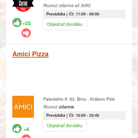
Rozvoz zdarma až 30Kč
Prevádzka |
Čt:
11:00
- 00:00
+23
Objednať donášku
Amici Pizza
Palackého tř. 82, Brno - Královo Pole
Rozvoz
zdarma
Prevádzka |
Čt:
10:00
- 23:45
Objednať donášku
+6