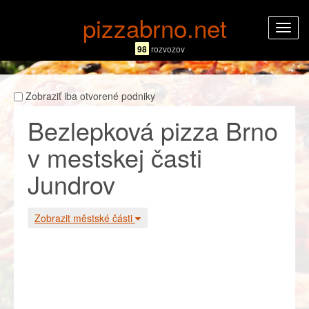
pizzabrno.net
Rozba
navig
98
rozvozov
Zobraziť iba otvorené podniky
Bezlepková pizza Brno
v mestskej časti
Jundrov
Zobrazit městské části