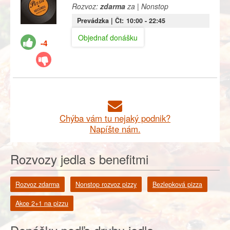
Rozvoz:
zdarma
za | Nonstop
Prevádzka |
Čt:
10:00
- 22:45
Objednať donášku
-4
Chýba vám tu nejaký podnik?
Napíšte nám.
Rozvozy jedla s benefitmi
Rozvoz zdarma
Nonstop rozvoz pizzy
Bezlepková pizza
Akce 2+1 na pizzu