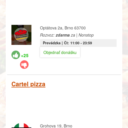
Optátova 2a, Brno 63700
Rozvoz:
zdarma
za | Nonstop
Prevádzka |
Čt:
11:00
- 23:59
Objednať donášku
+25
Cartel pizza
Grohova 19, Brno