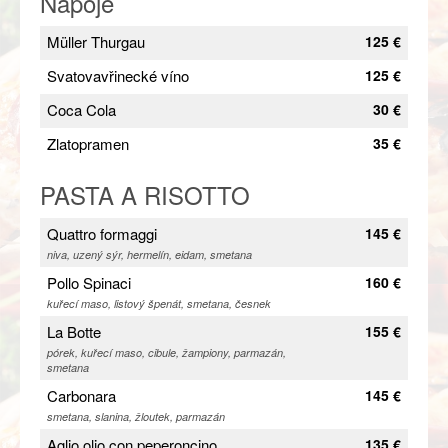
Nápoje
Müller Thurgau
125 €
Svatovavřinecké víno
125 €
Coca Cola
30 €
Zlatopramen
35 €
PASTA A RISOTTO
Quattro formaggi
145 €
niva, uzený sýr, hermelín, eidam, smetana
Pollo Spinaci
160 €
kuřecí maso, listový špenát, smetana, česnek
La Botte
155 €
pórek, kuřecí maso, cibule, žampiony, parmazán,
smetana
Carbonara
145 €
smetana, slanina, žloutek, parmazán
Aglio olio con peperoncino
135 €