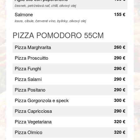
česnek, petrželová nať, chilli, olivový olej
Salmone
155 €
losos, cibule, červené víno, bylinky, olivový olej
PIZZA POMODORO 55CM
Pizza Marghrarita
260 €
Pizza Proscuitto
290 €
Pizza Funghi
290 €
Pizza Salami
290 €
Pizza Positano
290 €
Pizza Gorgonzola e speck
300 €
Pizza Capricciosa
290 €
Pizza Vegetariana
320 €
Pizza Olmico
320 €