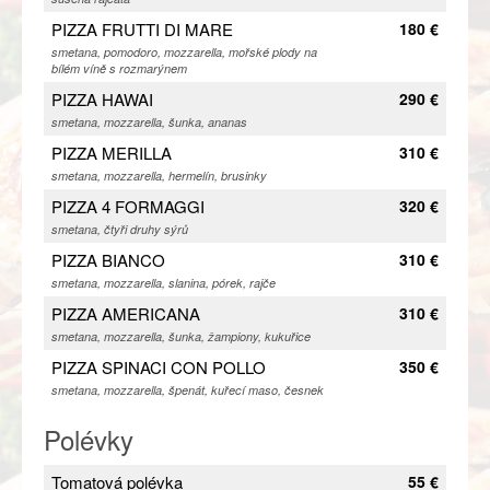
PIZZA FRUTTI DI MARE
180 €
smetana, pomodoro, mozzarella, mořské plody na
bílém víně s rozmarýnem
PIZZA HAWAI
290 €
smetana, mozzarella, šunka, ananas
PIZZA MERILLA
310 €
smetana, mozzarella, hermelín, brusinky
PIZZA 4 FORMAGGI
320 €
smetana, čtyři druhy sýrů
PIZZA BIANCO
310 €
smetana, mozzarella, slanina, pórek, rajče
PIZZA AMERICANA
310 €
smetana, mozzarella, šunka, žampiony, kukuřice
PIZZA SPINACI CON POLLO
350 €
smetana, mozzarella, špenát, kuřecí maso, česnek
Polévky
Tomatová polévka
55 €