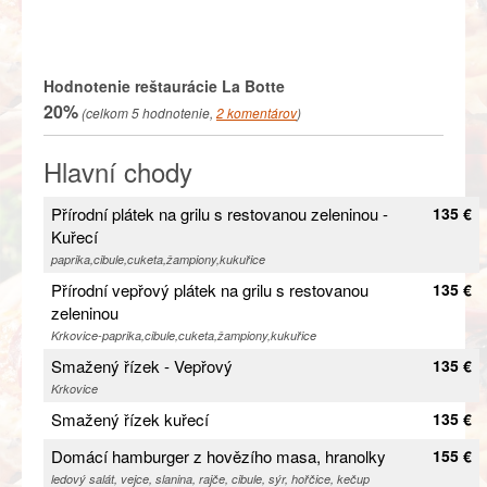
Hodnotenie reštaurácie
La Botte
20%
(celkom
5
hodnotenie,
2
komentárov
)
Hlavní chody
Přírodní plátek na grilu s restovanou zeleninou -
135 €
Kuřecí
paprika,cibule,cuketa,žampiony,kukuřice
Přírodní vepřový plátek na grilu s restovanou
135 €
zeleninou
Krkovice-paprika,cibule,cuketa,žampiony,kukuřice
Smažený řízek - Vepřový
135 €
Krkovice
Smažený řízek kuřecí
135 €
Domácí hamburger z hovězího masa, hranolky
155 €
ledový salát, vejce, slanina, rajče, cibule, sýr, hořčice, kečup