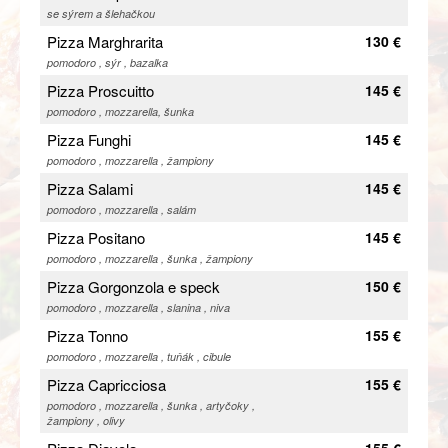
se sýrem a šlehačkou
Pizza Marghrarita
130 €
pomodoro , sýr , bazalka
Pizza Proscuitto
145 €
pomodoro , mozzarella, šunka
Pizza Funghi
145 €
pomodoro , mozzarella , žampiony
Pizza Salami
145 €
pomodoro , mozzarella , salám
Pizza Positano
145 €
pomodoro , mozzarella , šunka , žampiony
Pizza Gorgonzola e speck
150 €
pomodoro , mozzarella , slanina , niva
Pizza Tonno
155 €
pomodoro , mozzarella , tuňák , cibule
Pizza Capricciosa
155 €
pomodoro , mozzarella , šunka , artyčoky ,
žampiony , olivy
155 €