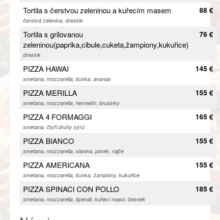
Tortila s čerstvou zeleninou a kuřecím masem
88 €
čerstvá zelenina, dresink
Tortila s grilovanou
76 €
zeleninou(paprika,cibule,cuketa,žampiony,kukuřice)
dresink
PIZZA HAWAI
145 €
smetana, mozzarella, šunka, ananas
PIZZA MERILLA
155 €
smetana, mozzarella, hermelín, brusinky
PIZZA 4 FORMAGGI
165 €
smetana, čtyři druhy sýrů
PIZZA BIANCO
155 €
smetana, mozzarella, slanina, pórek, rajče
PIZZA AMERICANA
155 €
smetana, mozzarella, šunka, žampiony, kukuřice
PIZZA SPINACI CON POLLO
185 €
smetana, mozzarella, špenát, kuřecí maso, česnek