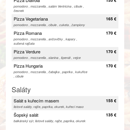
Pizza Diavola
pomodoro , mozzarella , salám Ventricina , cibule ,
česnek
Pizza Vegetariana
165 €
pomodoro , mozzarella , cibule , cuketa , žampiony
Pizza Romana
170 €
pomodoro , mozzarella , ančovičky , kapary ,
sušená rajčata
Pizza Verdure
170 €
pomodoro , mozzarella , slanina , špenát , vejce
Pizza Hungaria
170 €
pomodoro , mozzarella , čabajka , paprika , kukuřice
, cibule
Saláty
Salát s kuřecím masem
155 €
listové saláty, rajče, paprika, okurek, kuřecí maso
Šopský salát
135 €
balkánský sýr, listové saláty, rajče, paprika, okurek