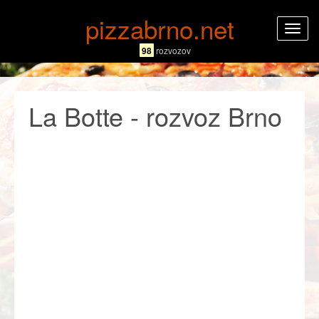
pizzabrno.net
Rozba
navig
98
rozvozov
La Botte - rozvoz Brno