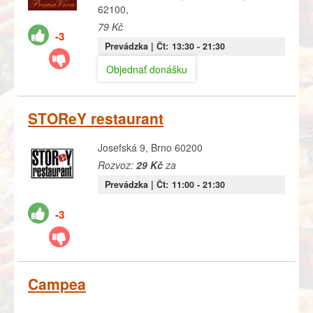
62100,
79 Kč
-3
Prevádzka |
Čt:
13:30
- 21:30
Objednať donášku
STOReY restaurant
Josefská 9, Brno 60200
Rozvoz:
29 Kč
za
Prevádzka |
Čt:
11:00
- 21:30
-3
Campea