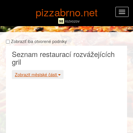
pizzabrno.net
Rozba
navig
98
rozvozov
Zobraziť iba otvorené podniky
Seznam restaurací rozvážejících
gril
Zobrazit městské části