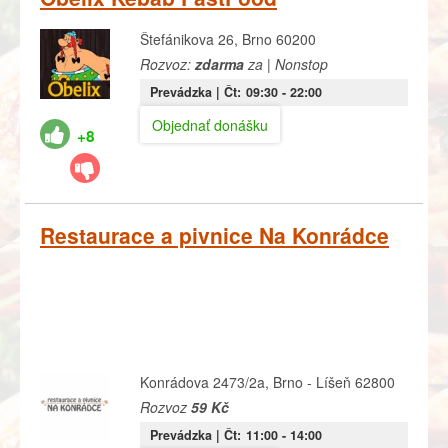
Štefánikova 26, Brno 60200
Rozvoz:
zdarma
za | Nonstop
Prevádzka |
Čt:
09:30
- 22:00
Objednať donášku
+8
Restaurace a pivnice Na Konrádce
Konrádova 2473/2a, Brno - Líšeň 62800
Rozvoz
59 Kč
Prevádzka |
Čt:
11:00
- 14:00