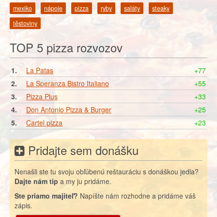
mexiko
nápoje
pizza
ryby
saláty
steaky
těstoviny
TOP 5 pizza rozvozov
1.
La Patas
+77
2.
La Speranza Bistro Italiano
+55
3.
Pizza Plus
+33
4.
Don Antonio Pizza & Burger
+25
5.
Cartel pizza
+23
Pridajte sem donášku
Nenašli ste tu svoju obľúbenú reštauráciu s donáškou jedla?
Dajte nám tip
a my ju pridáme.
Ste priamo majiteľ?
Napíšte nám rozhodne a pridáme váš
zápis.