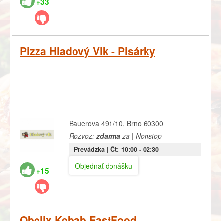
+33
Pizza Hladový Vlk - Pisárky
Bauerova 491/10, Brno 60300
Rozvoz:
zdarma
za | Nonstop
Prevádzka |
Čt:
10:00
- 02:30
Objednať donášku
+15
Obelix Kebab FastFood