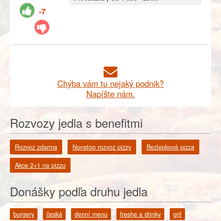
-7
Chýba vám tu nejaký podnik?
Napíšte nám.
Rozvozy jedla s benefitmi
Rozvoz zdarma
Nonstop rozvoz pizzy
Bezlepková pizza
Akce 2+1 na pizzu
Donášky podľa druhu jedla
burgery
česká
denní menu
freshe a drinky
gril