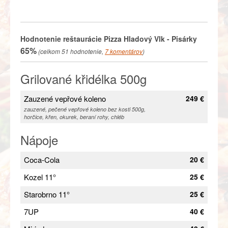
Hodnotenie reštaurácie
Pizza Hladový Vlk - Pisárky
65%
(celkom
51
hodnotenie,
7
komentárov
)
Grilované křidélka 500g
Zauzené vepřové koleno
249 €
zauzené, pečené vepřové koleno bez kosti 500g,
horčice, křen, okurek, beraní rohy, chléb
Nápoje
Coca-Cola
20 €
Kozel 11°
25 €
Starobrno 11°
25 €
7UP
40 €