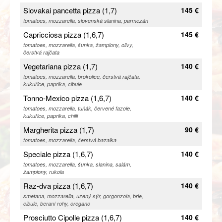
Slovakai pancetta pizza (1,7)
145 €
tomatoes, mozzarella, slovenská slanina, parmezán
Capricciosa pizza (1,6,7)
145 €
tomatoes, mozzarella, šunka, žampiony, olivy,
čerstvá rajčata
Vegetariana pizza (1,7)
140 €
tomatoes, mozzarella, brokolice, čerstvá rajčata,
kukuřice, paprika, cibule
Tonno-Mexico pizza (1,6,7)
140 €
tomatoes, mozzarella, tuňák, červené fazole,
kukuřice, paprika, chilli
Margherita pizza (1,7)
90 €
tomatoes, mozzarella, čerstvá bazalka
Speciale pizza (1,6,7)
140 €
tomatoes, mozzarella, šunka, slanina, salám,
žampiony, rukola
Raz-dva pizza (1,6,7)
140 €
smetana, mozzarella, uzený sýr, gorgonzola, brie,
cibule, beraní rohy, oregano
Prosciutto Cipolle pizza (1,6,7)
140 €