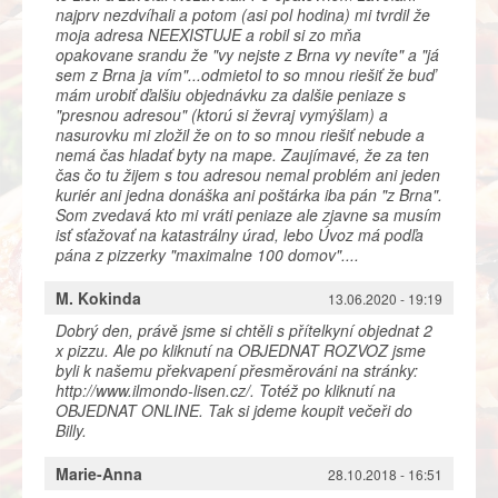
najprv nezdvíhali a potom (asi pol hodina) mi tvrdil že
moja adresa NEEXISTUJE a robil si zo mňa
opakovane srandu že "vy nejste z Brna vy nevíte" a "já
sem z Brna ja vím"...odmietol to so mnou riešiť že buď
mám urobiť ďalšiu objednávku za dalšie peniaze s
"presnou adresou" (ktorú si ževraj vymýšlam) a
nasurovku mi zložil že on to so mnou riešiť nebude a
nemá čas hladať byty na mape. Zaujímavé, že za ten
čas čo tu žijem s tou adresou nemal problém ani jeden
kuriér ani jedna donáška ani poštárka iba pán "z Brna".
Som zvedavá kto mi vráti peniaze ale zjavne sa musím
isť sťažovať na katastrálny úrad, lebo Úvoz má podľa
pána z pizzerky "maximalne 100 domov"....
M. Kokinda
13.06.2020 - 19:19
Dobrý den, právě jsme si chtěli s přítelkyní objednat 2
x pizzu. Ale po kliknutí na OBJEDNAT ROZVOZ jsme
byli k našemu překvapení přesměrováni na stránky:
http://www.ilmondo-lisen.cz/. Totéž po kliknutí na
OBJEDNAT ONLINE. Tak si jdeme koupit večeři do
Billy.
Marie-Anna
28.10.2018 - 16:51