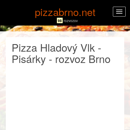
pizzabrno.net
Rozba
navig
98
rozvozov
Pizza Hladový Vlk -
Pisárky - rozvoz Brno