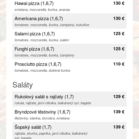
Hawai pizza (1,6,7)
130 €
smetana, mozzarella, šunka, ananas
Americana pizza (1,6,7)
130 €
tomatoes, mozzarella, šunka, žampiony, kukuřice
Salami pizza (1,6,7)
125 €
tomatoes, mozzarella, šunka, salám
Funghi pizza (1,6,7)
125 €
tomatoes, mozzarella, šunka, žampiony
Prosciutto pizza (1,6,7)
110 €
tomatoes, mozzarella, dušená šunka
Saláty
Rukolový salát s rajčaty (1,7)
129 €
rukola, rajčata, jarní cibulka, balkánský sýr, bageta
Bryndzové těstoviny (1,6,7)
139 €
těstoviny, slanina, bryndza, smetana
Šopský salát (1,7)
139 €
rajčata, okurka, paprika, jarní cibulka, balkánský
sýr, bageta