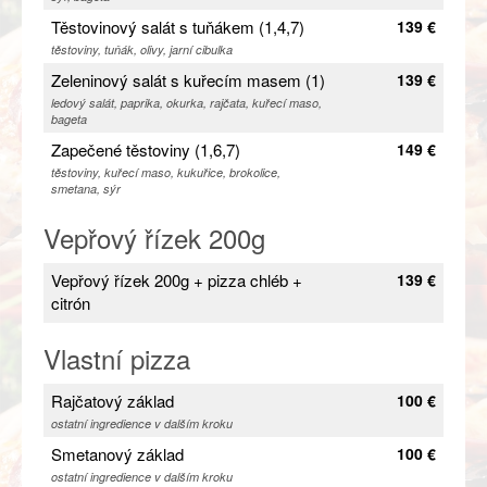
Těstovinový salát s tuňákem (1,4,7)
139 €
těstoviny, tuňák, olivy, jarní cibulka
Zeleninový salát s kuřecím masem (1)
139 €
ledový salát, paprika, okurka, rajčata, kuřecí maso,
bageta
Zapečené těstoviny (1,6,7)
149 €
těstoviny, kuřecí maso, kukuřice, brokolice,
smetana, sýr
Vepřový řízek 200g
Vepřový řízek 200g + pizza chléb +
139 €
citrón
Vlastní pizza
Rajčatový základ
100 €
ostatní ingredience v dalším kroku
Smetanový základ
100 €
ostatní ingredience v dalším kroku