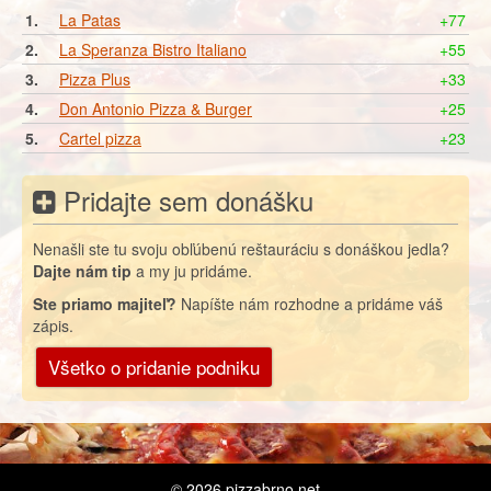
1.
La Patas
+77
2.
La Speranza Bistro Italiano
+55
3.
Pizza Plus
+33
4.
Don Antonio Pizza & Burger
+25
5.
Cartel pizza
+23
Pridajte sem donášku
Nenašli ste tu svoju obľúbenú reštauráciu s donáškou jedla?
Dajte nám tip
a my ju pridáme.
Ste priamo majiteľ?
Napíšte nám rozhodne a pridáme váš
zápis.
Všetko o pridanie podniku
© 2026
pizzabrno.net