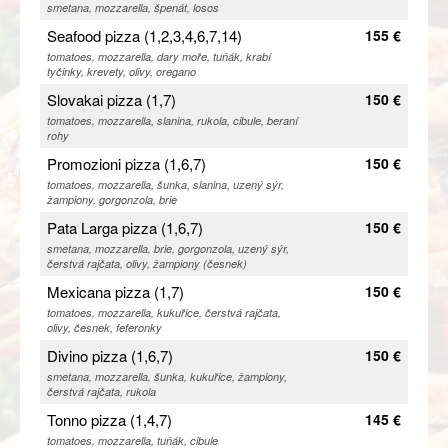
smetana, mozzarella, špenát, losos
Seafood pizza (1,2,3,4,6,7,14)
155 €
tomatoes, mozzarella, dary moře, tuňák, krabí
tyčinky, krevety, olivy, oregano
Slovakai pizza (1,7)
150 €
tomatoes, mozzarella, slanina, rukola, cibule, beraní
rohy
Promozioni pizza (1,6,7)
150 €
tomatoes, mozzarella, šunka, slanina, uzený sýr,
žampiony, gorgonzola, brie
Pata Larga pizza (1,6,7)
150 €
smetana, mozzarella, brie, gorgonzola, uzený sýr,
čerstvá rajčata, olivy, žampiony (česnek)
Mexicana pizza (1,7)
150 €
tomatoes, mozzarella, kukuřice, čerstvá rajčata,
olivy, česnek, feferonky
Divino pizza (1,6,7)
150 €
smetana, mozzarella, šunka, kukuřice, žampiony,
čerstvá rajčata, rukola
Tonno pizza (1,4,7)
145 €
tomatoes, mozzarella, tuňák, cibule