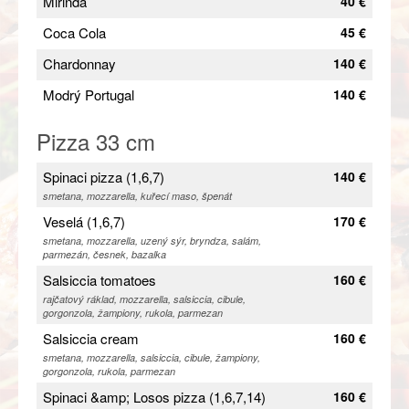
Mirinda
40 €
Coca Cola
45 €
Chardonnay
140 €
Modrý Portugal
140 €
Pizza 33 cm
Spinaci pizza (1,6,7)
140 €
smetana, mozzarella, kuřecí maso, špenát
Veselá (1,6,7)
170 €
smetana, mozzarella, uzený sýr, bryndza, salám,
parmezán, česnek, bazalka
Salsiccia tomatoes
160 €
rajčatový ráklad, mozzarella, salsiccia, cibule,
gorgonzola, žampiony, rukola, parmezan
Salsiccia cream
160 €
smetana, mozzarella, salsiccia, cibule, žampiony,
gorgonzola, rukola, parmezan
Spinaci &amp; Losos pizza (1,6,7,14)
160 €