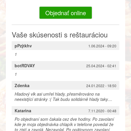
Objednať online
Vaše skúsenosti s reštauráciou
pPzjtkhv
1.06.2024 - 09:20
1
botRDVAY
25.04.2024 - 02:41
1
Zdenka
24.01.2022 - 18:50
Hladový vlk asi umřel hlady, přesměrováno na
neexistjící stránky :( Tak budu solidárně hlady taky....
Katarina
7.11.2020 - 00:48
Po objednaní som čakala cez dve hodiny. Po zavolaní
kde je moja objednávka chlapík v telefone povedal že
to zistí a zavolá. Nezavolal. Po opätovnom zavolaní