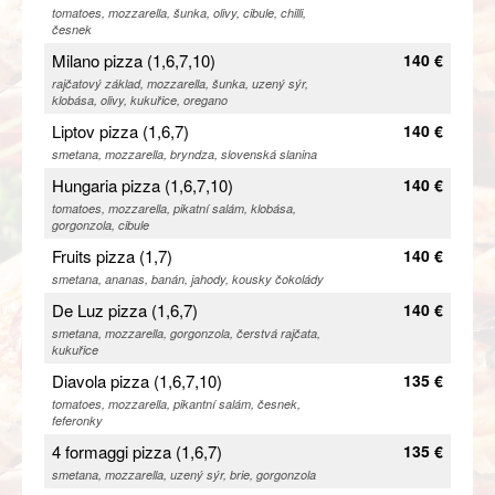
tomatoes, mozzarella, šunka, olivy, cibule, chilli,
česnek
Milano pizza (1,6,7,10)
140 €
rajčatový základ, mozzarella, šunka, uzený sýr,
klobása, olivy, kukuřice, oregano
Liptov pizza (1,6,7)
140 €
smetana, mozzarella, bryndza, slovenská slanina
Hungaria pizza (1,6,7,10)
140 €
tomatoes, mozzarella, pikatní salám, klobása,
gorgonzola, cibule
Fruits pizza (1,7)
140 €
smetana, ananas, banán, jahody, kousky čokolády
De Luz pizza (1,6,7)
140 €
smetana, mozzarella, gorgonzola, čerstvá rajčata,
kukuřice
Diavola pizza (1,6,7,10)
135 €
tomatoes, mozzarella, pikantní salám, česnek,
feferonky
4 formaggi pizza (1,6,7)
135 €
smetana, mozzarella, uzený sýr, brie, gorgonzola