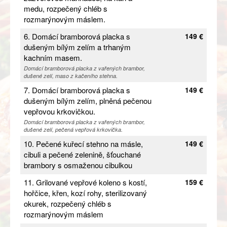
medu, rozpečený chléb s
rozmarýnovým máslem.
6. Domácí bramborová placka s
149 €
dušeným bílým zelím a trhaným
kachním masem.
Domácí bramborová placka z vařených brambor,
dušené zelí, maso z kačeního stehna.
7. Domácí bramborová placka s
149 €
dušeným bílým zelím, plněná pečenou
vepřovou krkovičkou.
Domácí bramborová placka z vařených brambor,
dušené zelí, pečená vepřová krkovička.
10. Pečené kuřecí stehno na másle,
149 €
cibuli a pečené zelenině, šťouchané
brambory s osmaženou cibulkou
11. Grilované vepřové koleno s kostí,
159 €
hořčice, křen, kozí rohy, sterilizovaný
okurek, rozpečený chléb s
rozmarýnovým máslem