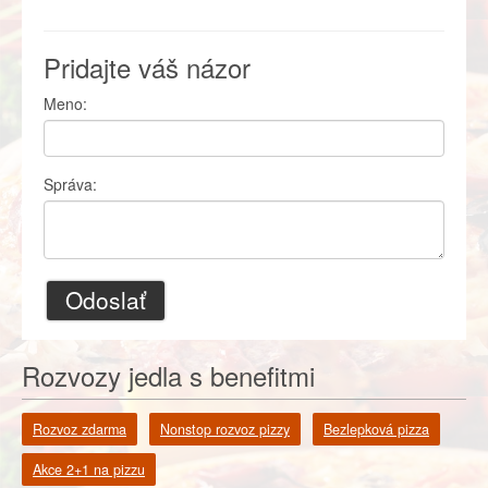
Pridajte váš názor
Meno:
Správa:
Odoslať
Rozvozy jedla s benefitmi
Rozvoz zdarma
Nonstop rozvoz pizzy
Bezlepková pizza
Akce 2+1 na pizzu