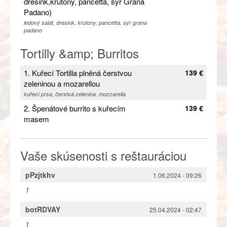
dresink,krutony, pancetta, sýr Grana
Padano)
ledový salát, dresink, krutony, pancetta, sýr grana
padano
Tortilly &amp; Burritos
1. Kuřecí Tortilla plněná čerstvou
139 €
zeleninou a mozarellou
kuřecí prsa, čerstvá zelenina, mozzarella
2. Špenátové burrito s kuřecím
139 €
masem
Vaše skúsenosti s reštauráciou
pPzjtkhv
1.06.2024 - 09:26
1
botRDVAY
25.04.2024 - 02:47
1