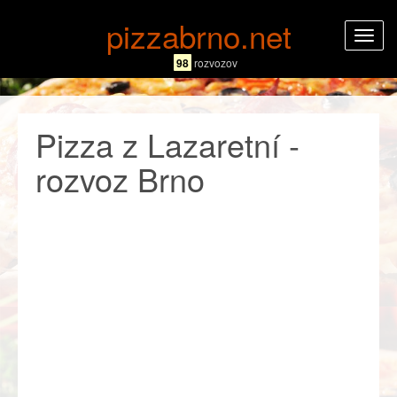
pizzabrno.net
Rozba
navig
98
rozvozov
Pizza z Lazaretní -
rozvoz Brno