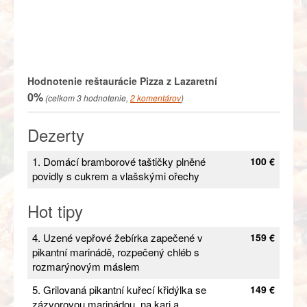
Hodnotenie reštaurácie
Pizza z Lazaretní
0%
(celkom
3
hodnotenie,
2
komentárov
)
Dezerty
1. Domácí bramborové taštičky plněné
100 €
povidly s cukrem a vlašskými ořechy
Hot tipy
4. Uzené vepřové žebírka zapečené v
159 €
pikantní marinádě, rozpečený chléb s
rozmarýnovým máslem
5. Grilovaná pikantní kuřecí křidýlka se
149 €
zázvorovou marinádou, na kari a