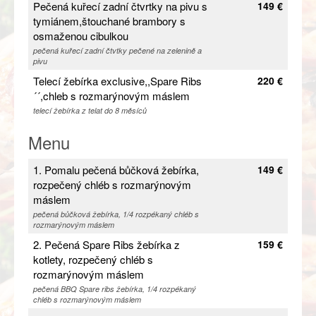
Pečená kuřecí zadní čtvrtky na pivu s
149 €
tymiánem,štouchané brambory s
osmaženou cibulkou
pečená kuřecí zadní čtvtky pečené na zelenině a
pivu
Telecí žebírka exclusive,,Spare Ribs
220 €
´´,chleb s rozmarýnovým máslem
telecí žebírka z telat do 8 měsíců
Menu
1. Pomalu pečená bůčková žebírka,
149 €
rozpečený chléb s rozmarýnovým
máslem
pečená bůčková žebírka, 1/4 rozpékaný chléb s
rozmarýnovým máslem
2. Pečená Spare Ribs žebírka z
159 €
kotlety, rozpečený chléb s
rozmarýnovým máslem
pečená BBQ Spare ribs žebírka, 1/4 rozpékaný
chléb s rozmarýnovým máslem