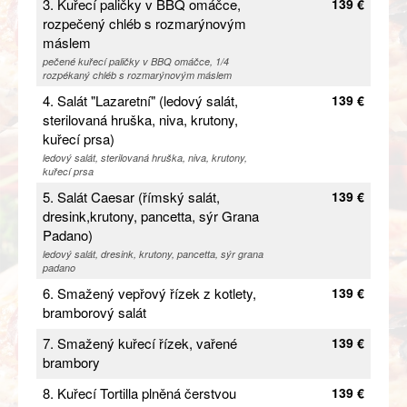
3. Kuřecí paličky v BBQ omáčce,
139 €
rozpečený chléb s rozmarýnovým
máslem
pečené kuřecí paličky v BBQ omáčce, 1/4
rozpékaný chléb s rozmarýnovým máslem
4. Salát "Lazaretní" (ledový salát,
139 €
sterilovaná hruška, niva, krutony,
kuřecí prsa)
ledový salát, sterilovaná hruška, niva, krutony,
kuřecí prsa
5. Salát Caesar (římský salát,
139 €
dresink,krutony, pancetta, sýr Grana
Padano)
ledový salát, dresink, krutony, pancetta, sýr grana
padano
6. Smažený vepřový řízek z kotlety,
139 €
bramborový salát
7. Smažený kuřecí řízek, vařené
139 €
brambory
8. Kuřecí Tortilla plněná čerstvou
139 €