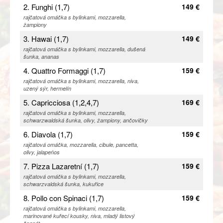
2. Funghi (1,7)
149 €
rajčatová omáčka s bylinkami, mozzarella,
žampiony
3. Hawai (1,7)
149 €
rajčatová omáčka s bylinkami, mozzarella, dušená
šunka, ananas
4. Quattro Formaggi (1,7)
159 €
rajčatová omáčka s bylinkami, mozzarella, niva,
uzený sýr, hermelín
5. Capricciosa (1,2,4,7)
169 €
rajčatová omáčka s bylinkami, mozzarella,
schwarzwaldská šunka, olivy, žampiony, ančovičky
6. Diavola (1,7)
159 €
rajčatová omáčka, mozzarella, cibule, pancetta,
olivy, jalapeňos
7. Pizza Lazaretní (1,7)
159 €
rajčatová omáčka s bylinkami, mozzarella,
schwarzvaldská šunka, kukuřice
8. Pollo con Spinaci (1,7)
159 €
rajčatová omáčka s bylinkami, mozzarella,
marinované kuřecí kousky, niva, mladý listový