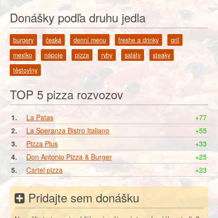
Donášky podľa druhu jedla
burgery
česká
denní menu
freshe a drinky
gril
mexiko
nápoje
pizza
ryby
saláty
steaky
těstoviny
TOP 5 pizza rozvozov
1.
La Patas
+77
2.
La Speranza Bistro Italiano
+55
3.
Pizza Plus
+33
4.
Don Antonio Pizza & Burger
+25
5.
Cartel pizza
+23
Pridajte sem donášku