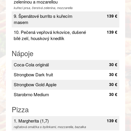
zeleninou a mozarellou
kuřecí prsa, čerstvá zelenina, mozzarella
9. Špenátové burrito s kuřecím
139 €
masem
10. Pečená vepřová krkovice, dušené
139 €
bílé zelí, houskový knedlík
Nápoje
Coca-Cola originál
30 €
Strongbow Dark fruit
30 €
Strongbow Gold Apple
30 €
Starobrno Medium
30 €
Pizza
1. Margherita (1,7)
139 €
rajčatová omáčka s bylinkami, mozzarella, bazalka