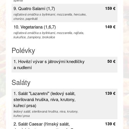
špenát
9. Quatro Salami (1,7)
159 €
rajčatová omáčka s bylinkami, mozzarella, hercules,
chorizo, paprikáš
10. Vegetariana (1,6,7)
149 €
rajčatová omáčka s bylinkami, mozzarella, rajčata,
kukuřice, žampiony, brokolice
Polévky
1. Hovězí vývar s játrovými knedlíčky
50 €
a nudlemi
Saláty
1. Salát "Lazaretní" (ledový salát,
139 €
sterilovaná hruška, niva, krutony,
kuřecí prsa)
ledový salát, sterilovaná hruška, niva, krutony,
kuřecí prsa
2. Salát Caesar (římský salát,
139 €