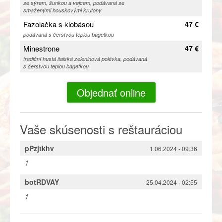
se sýrem, šunkou a vejcem, podávaná se
smaženými houskovými krutony
Fazolačka s klobásou
47 €
podávaná s čerstvou teplou bagetkou
Minestrone
47 €
tradiční hustá italská zeleninová polévka, podávaná
s čerstvou teplou bagetkou
Objednať online
Vaše skúsenosti s reštauráciou
pPzjtkhv
1.06.2024 - 09:36
1
botRDVAY
25.04.2024 - 02:55
1