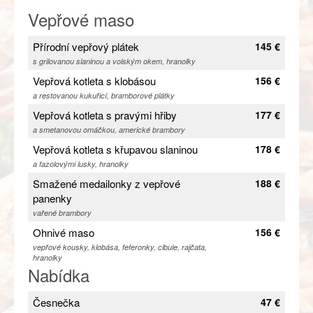
Vepřové maso
Přírodní vepřový plátek
145 €
s grilovanou slaninou a volským okem, hranolky
Vepřová kotleta s klobásou
156 €
a restovanou kukuřicí, bramborové plátky
Vepřová kotleta s pravými hřiby
177 €
a smetanovou omáčkou, americké brambory
Vepřová kotleta s křupavou slaninou
178 €
a fazolovými lusky, hranolky
Smažené medailonky z vepřové
188 €
panenky
vařené brambory
Ohnivé maso
156 €
vepřové kousky, klobása, feferonky, cibule, rajčata,
hranolky
Nabídka
Česnečka
47 €