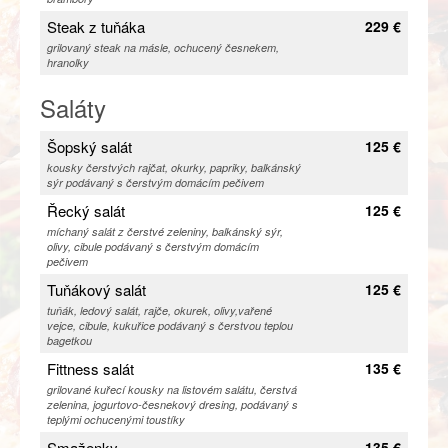
Steak z tuňáka
229 €
grilovaný steak na másle, ochucený česnekem,
hranolky
Saláty
Šopský salát
125 €
kousky čerstvých rajčat, okurky, papriky, balkánský
sýr podávaný s čerstvým domácím pečivem
Řecký salát
125 €
míchaný salát z čerstvé zeleniny, balkánský sýr,
olivy, cibule podávaný s čerstvým domácím
pečivem
Tuňákový salát
125 €
tuňák, ledový salát, rajče, okurek, olivy,vařené
vejce, cibule, kukuřice podávaný s čerstvou teplou
bagetkou
Fittness salát
135 €
grilované kuřecí kousky na listovém salátu, čerstvá
zelenina, jogurtovo-česnekový dresing, podávaný s
teplými ochucenými toustíky
Smaženky
135 €