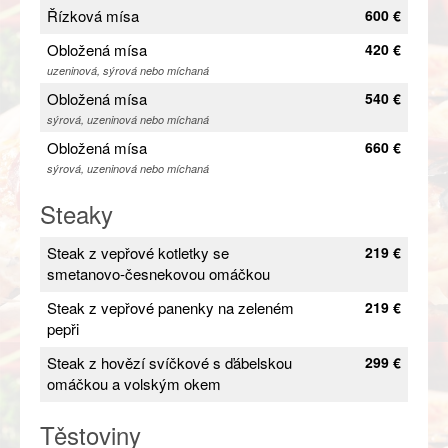
Řízková mísa
600 €
Obložená mísa
420 €
uzeninová, sýrová nebo míchaná
Obložená mísa
540 €
sýrová, uzeninová nebo míchaná
Obložená mísa
660 €
sýrová, uzeninová nebo míchaná
Steaky
Steak z vepřové kotletky se
219 €
smetanovo-česnekovou omáčkou
Steak z vepřové panenky na zeleném
219 €
pepři
Steak z hovězí svíčkové s ďábelskou
299 €
omáčkou a volským okem
Těstoviny