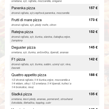
smetana, sýr, rajčata, mozzarella, oregano
Panenka pizza
157 €
drcená rajčata, sýr,vepřová panenka, mozzarella
Frutti di mare pizza
173 €
drcená rajčata, sýr, plody moře, citron
Ratejna pizza
152 €
drcená rajčata, sýr, šunka, slanina, čabajka,vejce,
žampiony
Deguster pizza
145 €
smetana, sýr, šunka, ančovičky, špenát, ananas
F1 pizza
142 €
drcená rajčata, sýr, šunka, salám, uzený sýr, niva,
česnek
Quattro appetito pizza
188 €
1/2 drcená rajčata (1/4 šunka,vejce, mozzarella a
1/4 eidam, olivy) 1/2 smetana (1/4 špenát, kuřecí a
1/4 brokolice, niva)
Sladká pizza
135 €
smetana, lesní plody, ananas, pomeranč, strouhaná
čokoláda, šlehačka, topping, cukr