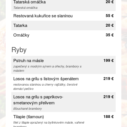
Tatarská omáčka
20 €
Tatarská omáčka
Restovaná kukuřice se slaninou
55 €
Tatarka
20 €
Omáčky
35 €
Ryby
Pstruh na másle
199 €
zapečený s modrým sýrem a ořechy, brambory s
máslem
Losos na grilu s listovým špenátem
219 €
restovanou slaninou a cherry rajčátky, čerstvé
domácí pečivo
Losos na grilu s paprikovo-
219 €
smetanovým přelivem
šťouchané brambory
Tilapie (tlamoun)
188 €
filet z tilapie opražený na bylinkovém másle, vařené
brambory