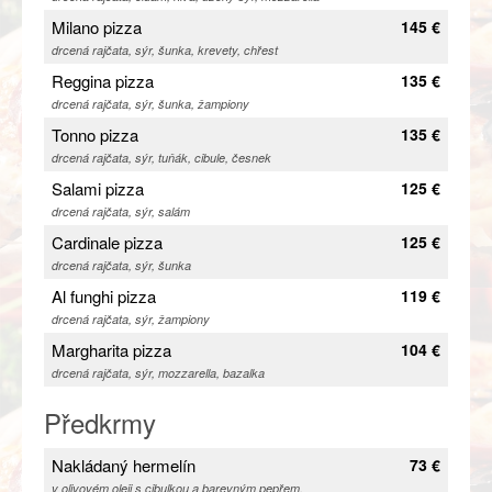
Milano pizza
145 €
drcená rajčata, sýr, šunka, krevety, chřest
Reggina pizza
135 €
drcená rajčata, sýr, šunka, žampiony
Tonno pizza
135 €
drcená rajčata, sýr, tuňák, cibule, česnek
Salami pizza
125 €
drcená rajčata, sýr, salám
Cardinale pizza
125 €
drcená rajčata, sýr, šunka
Al funghi pizza
119 €
drcená rajčata, sýr, žampiony
Margharita pizza
104 €
drcená rajčata, sýr, mozzarella, bazalka
Předkrmy
Nakládaný hermelín
73 €
v olivovém oleji s cibulkou a barevným pepřem,