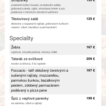
smažené kuřecí kousky na ledovém salátu,
grilovaná cuketa, rajče, strouhaná mrkev a sýr,
podávaný s čerstvým domácím pečivem
Těstovinový salát
125 €
těstoviny s loupanými rajčaty, grilovaným kuřecím
masem, cibulí, bazalkou a parmazánem
Speciality
Žebra
167 €
vepřová, vtroubě pečená, čerstvý chléb
Tatarák ze svíčkové
209 €
hovězí svíčková, 5 ks topinek
Foccacio - talíř obložený čerstvými a
167 €
sušenými rajčaty, mozzarellou,
parmskou šunkou, bazalkovým
pestem, zdobený parmazánem
podávaný s pizza pane
Špíz z vepřové panenky
199 €
se slaninou, cibulí a rajčaty