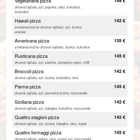
Vegetariana pizza
149 €
drcená rajčata, sýr, paprika, olivy, kukuřice,
brokolice
Hawaii pizza
142 €
smetana(možno drcená rajčata), sýr, šunka,
ananas
Americana pizza
135 €
smetana(možno drcená rajčata), šunka, kukuřice
Rusticana pizza
145 €
drcená rajčata, sýr, slanina, žampiony,vejce, chilli
Broccoli pizza
142 €
drcená rajčata, sýr, šunka, brokolice, niva
Parma pizza
145 €
drcená rajčata, sýr, parmská šunka, mozzarella
Siciliana pizza
142 €
drcená rajčata, sýr, čabajka, kukuřice, mozzarella
Quattro stagioni pizza
142 €
drcená rajčata, sýr, šunka, čabajka, olivy, kapie
Quattro formaggi pizza
145 €
drcená rajčata, eidam, niva, uzený sýr, mozzarella