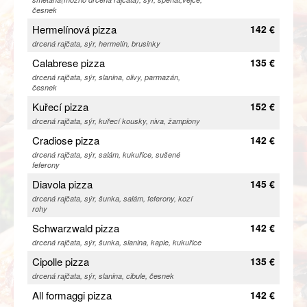
česnek
Hermelínová pizza
142 €
drcená rajčata, sýr, hermelín, brusinky
Calabrese pizza
135 €
drcená rajčata, sýr, slanina, olivy, parmazán,
česnek
Kuřecí pizza
152 €
drcená rajčata, sýr, kuřecí kousky, niva, žampiony
Cradiose pizza
142 €
drcená rajčata, sýr, salám, kukuřice, sušené
feferony
Diavola pizza
145 €
drcená rajčata, sýr, šunka, salám, feferony, kozí
rohy
Schwarzwald pizza
142 €
drcená rajčata, sýr, šunka, slanina, kapie, kukuřice
Cipolle pizza
135 €
drcená rajčata, sýr, slanina, cibule, česnek
All formaggi pizza
142 €