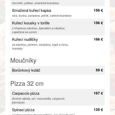
hermelín, poličan, americké brambory
Smažená kuřecí kapsa
156 €
niva, šunka, žampiony, pórek, vařené brambory
Kuřecí kousky v tortile
156 €
s křupavou slaninou, špenátem a cibulkou,
zapečené se sýrem
Kuřecí nudličky
166 €
se slaninou, pórkem, žampiony, kapií a nivou,
hranolky
Moučníky
Borůvkový koláč
59 €
Pizza 32 cm
Carpaccio pizza
167 €
drcená rajčata, sýr, mozzarella, carpaccio,
parmazán
Spinaci pizza
135 €
smetana(možno drcená rajčata), sýr, špenát,vejce,