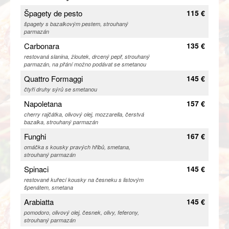
Špagety de pesto
115 €
špagety s bazalkovým pestem, strouhaný
parmazán
Carbonara
135 €
restovaná slanina, žloutek, drcený pepř, strouhaný
parmazán, na přání možno podávat se smetanou
Quattro Formaggi
145 €
čtyři druhy sýrů se smetanou
Napoletana
157 €
cherry rajčátka, olivový olej, mozzarella, čerstvá
bazalka, strouhaný parmazán
Funghi
167 €
omáčka s kousky pravých hřibů, smetana,
strouhaný parmazán
Spinaci
145 €
restované kuřecí kousky na česneku s listovým
špenátem, smetana
Arabiatta
145 €
pomodoro, olivový olej, česnek, olivy, feferony,
strouhaný parmazán