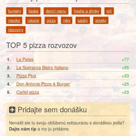
burgery
česká
denní menu
freshe a drinky
gril
mexiko
nápoje
pizza
ryby
saláty
steaky
těstoviny
TOP 5 pizza rozvozov
1.
La Patas
+77
2.
La Speranza Bistro Italiano
+55
3.
Pizza Plus
+33
4.
Don Antonio Pizza & Burger
+25
5.
Cartel pizza
+23
Pridajte sem donášku
Nenašli ste tu svoju obľúbenú reštauráciu s donáškou jedla?
Dajte nám tip
a my ju pridáme.