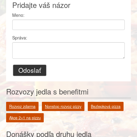
Pridajte váš názor
Meno:
Správa:
Odoslať
Rozvozy jedla s benefitmi
Rozvoz zdarma
Nonstop rozvoz pizzy
Bezlepková pizza
Akce 2+1 na pizzu
Donášky podľa druhu jedla