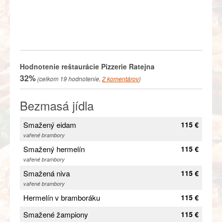
Hodnotenie reštaurácie
Pizzerie Ratejna
32%
(celkom
19
hodnotenie,
2
komentárov
)
Bezmasá jídla
Smažený eidam
115 €
vařené brambory
Smažený hermelín
115 €
vařené brambory
Smažená niva
115 €
vařené brambory
Hermelín v bramboráku
115 €
Smažené žampiony
115 €