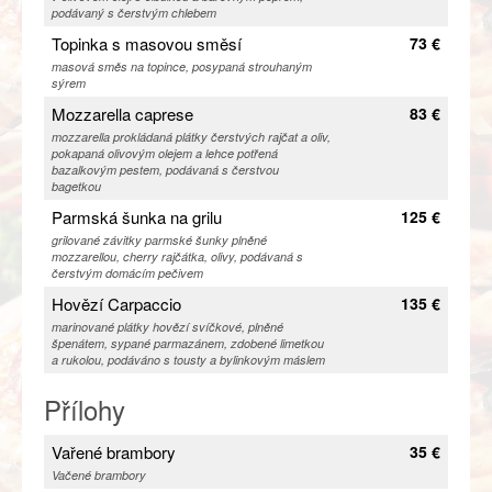
podávaný s čerstvým chlebem
Topinka s masovou směsí
73 €
masová směs na topince, posypaná strouhaným
sýrem
Mozzarella caprese
83 €
mozzarella prokládaná plátky čerstvých rajčat a oliv,
pokapaná olivovým olejem a lehce potřená
bazalkovým pestem, podávaná s čerstvou
bagetkou
Parmská šunka na grilu
125 €
grilované závitky parmské šunky plněné
mozzarellou, cherry rajčátka, olivy, podávaná s
čerstvým domácím pečivem
Hovězí Carpaccio
135 €
marinované plátky hovězí svíčkové, plněné
špenátem, sypané parmazánem, zdobené limetkou
a rukolou, podáváno s tousty a bylinkovým máslem
Přílohy
Vařené brambory
35 €
Vačené brambory