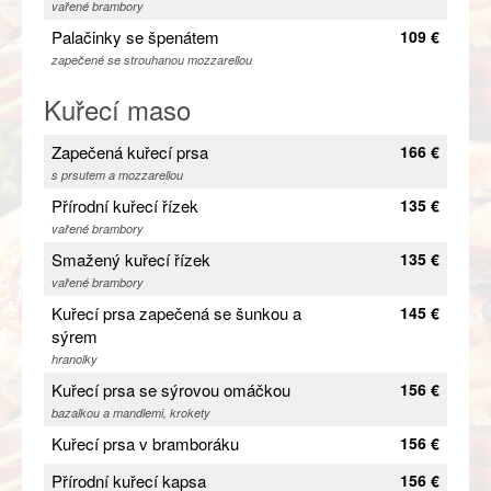
vařené brambory
Palačinky se špenátem
109 €
zapečené se strouhanou mozzarellou
Kuřecí maso
Zapečená kuřecí prsa
166 €
s prsutem a mozzarellou
Přírodní kuřecí řízek
135 €
vařené brambory
Smažený kuřecí řízek
135 €
vařené brambory
Kuřecí prsa zapečená se šunkou a
145 €
sýrem
hranolky
Kuřecí prsa se sýrovou omáčkou
156 €
bazalkou a mandlemi, krokety
Kuřecí prsa v bramboráku
156 €
Přírodní kuřecí kapsa
156 €