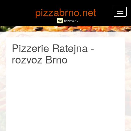
pizzabrno.net
Rozba
navig
98
rozvozov
Pizzerie Ratejna -
rozvoz Brno