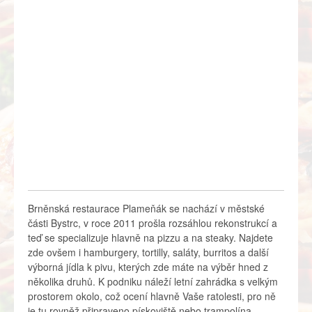
Brněnská restaurace Plameňák se nachází v městské
části Bystrc, v roce 2011 prošla rozsáhlou rekonstrukcí a
teď se specializuje hlavně na pizzu a na steaky. Najdete
zde ovšem i hamburgery, tortilly, saláty, burritos a další
výborná jídla k pivu, kterých zde máte na výběr hned z
několika druhů. K podniku náleží letní zahrádka s velkým
prostorem okolo, což ocení hlavně Vaše ratolesti, pro ně
je tu rovněž připraveno pískoviště nebo trampolína.