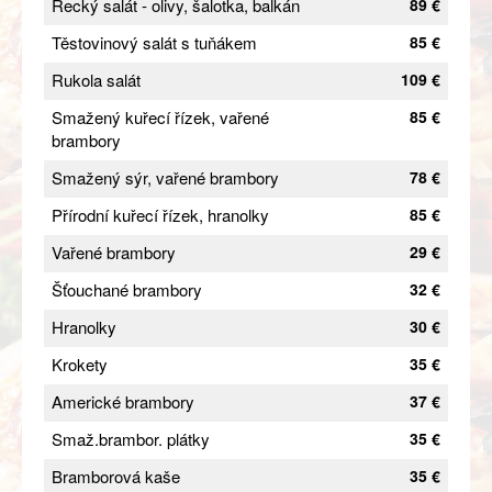
Řecký salát - olivy, šalotka, balkán
89 €
Těstovinový salát s tuňákem
85 €
Rukola salát
109 €
Smažený kuřecí řízek, vařené
85 €
brambory
Smažený sýr, vařené brambory
78 €
Přírodní kuřecí řízek, hranolky
85 €
Vařené brambory
29 €
Šťouchané brambory
32 €
Hranolky
30 €
Krokety
35 €
Americké brambory
37 €
Smaž.brambor. plátky
35 €
Bramborová kaše
35 €