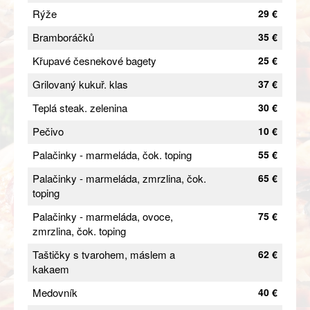
Rýže
29 €
Bramboráčků
35 €
Křupavé česnekové bagety
25 €
Grilovaný kukuř. klas
37 €
Teplá steak. zelenina
30 €
Pečivo
10 €
Palačinky - marmeláda, čok. toping
55 €
Palačinky - marmeláda, zmrzlina, čok.
65 €
toping
Palačinky - marmeláda, ovoce,
75 €
zmrzlina, čok. toping
Taštičky s tvarohem, máslem a
62 €
kakaem
Medovník
40 €