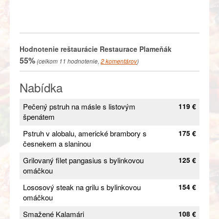
Hodnotenie reštaurácie
Restaurace Plameňák
55%
(celkom
11
hodnotenie,
2
komentárov
)
Nabídka
Pečený pstruh na másle s listovým
119 €
špenátem
Pstruh v alobalu, americké brambory s
175 €
česnekem a slaninou
Grilovaný filet pangasius s bylinkovou
125 €
omáčkou
Lososový steak na grilu s bylinkovou
154 €
omáčkou
Smažené Kalamári
108 €