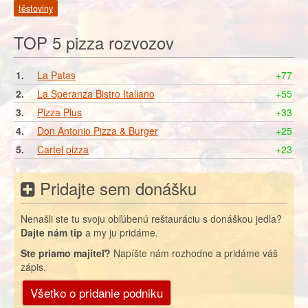
těstoviny
TOP 5 pizza rozvozov
1.
La Patas
+77
2.
La Speranza Bistro Italiano
+55
3.
Pizza Plus
+33
4.
Don Antonio Pizza & Burger
+25
5.
Cartel pizza
+23
Pridajte sem donášku
Nenašli ste tu svoju obľúbenú reštauráciu s donáškou jedla?
Dajte nám tip
a my ju pridáme.
Ste priamo majiteľ?
Napíšte nám rozhodne a pridáme váš
zápis.
Všetko o pridanie podniku