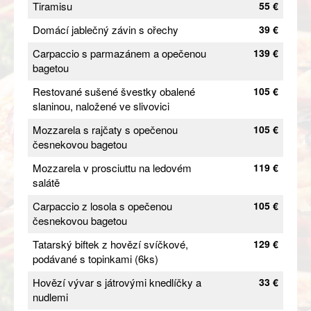
Tiramisu
55 €
Domácí jablečný závin s ořechy
39 €
Carpaccio s parmazánem a opečenou
139 €
bagetou
Restované sušené švestky obalené
105 €
slaninou, naložené ve slivovici
Mozzarela s rajčaty s opečenou
105 €
česnekovou bagetou
Mozzarela v prosciuttu na ledovém
119 €
salátě
Carpaccio z losola s opečenou
105 €
česnekovou bagetou
Tatarský biftek z hovězí svíčkové,
129 €
podávané s topinkami (6ks)
Hovězí vývar s játrovými knedlíčky a
33 €
nudlemi