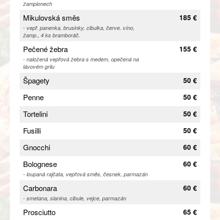
žampionech
Mikulovská směs
185 €
- vepř. panenka, brusinky, cibulka, červe. víno,
žamp., 4 ks bramboráč.
Pečené žebra
155 €
- naložená vepřová žebra s medem, opečená na
lávovém grilu
Špagety
50 €
Penne
50 €
Tortelini
50 €
Fusilli
50 €
Gnocchi
60 €
Bolognese
60 €
- loupaná rajčata, vepřová směs, česnek, parmazán
Carbonara
60 €
- smetana, slanina, cibule, vejce, parmazán
Prosciutto
65 €