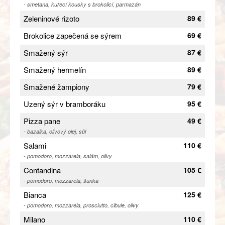
- smetana, kuřecí kousky s brokolicí, parmazán
Zeleninové rizoto
89 €
Brokolice zapečená se sýrem
69 €
Smažený sýr
87 €
Smažený hermelín
89 €
Smažené žampiony
79 €
Uzený sýr v bramboráku
95 €
Pizza pane
49 €
- bazalka, olivový olej, sůl
Salami
110 €
- pomodoro, mozzarela, salám, olivy
Contandina
105 €
- pomodoro, mozzarela, šunka
Bianca
125 €
- pomodoro, mozzarela, prosciutto, cibule, olivy
Milano
110 €