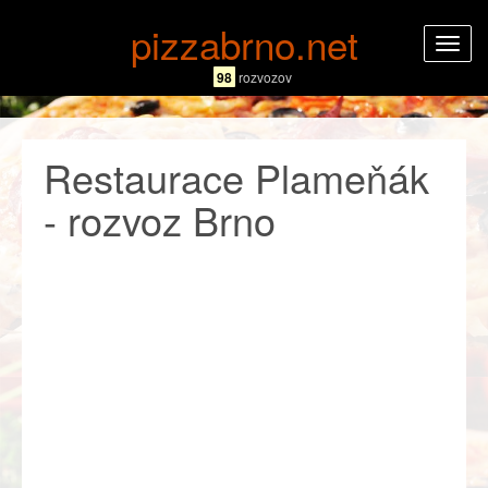
pizzabrno.net
Rozba
navig
98
rozvozov
Restaurace Plameňák
- rozvoz Brno