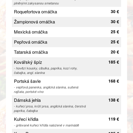
plněnými zakysanou smetanou
Roquefortova omáčka
30 €
Žampionová omáčka
30 €
Mexická omáčka
25 €
Pepřová omáčka
25 €
Tatarská omáčka
20 €
Kovářský špíz
185 €
- hovězí kousky, cibulka, paprika, kozí rohy,
čabajka, angl. slanina
Portská šavle
168 €
- vepřová panenka, anglická slanina, sušená
rajčata, portské víno
Dámská jehla
138 €
- kuřecí prsa, krůtí prsa, anglická slanina, čerstvá
paprika, čabajka
Kuřecí křidla
119 €
- grilované kuřecí křídla naložené v marinádě