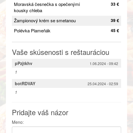
Moravská česnečka s opečenými
33 €
kousky chleba
Žampionový krém se smetanou
39 €
Polévka Plameňák
45 €
Vaše skúsenosti s reštauráciou
pPzjtkhv
1.06.2024 - 09:42
1
botRDVAY
25.04.2024 - 02:59
1
Pridajte váš názor
Meno: