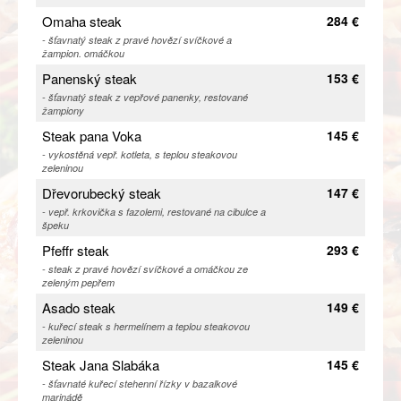
Omaha steak
284 €
- šťavnatý steak z pravé hovězí svíčkové a
žampion. omáčkou
Panenský steak
153 €
- šťavnatý steak z vepřové panenky, restované
žampiony
Steak pana Voka
145 €
- vykostěná vepř. kotleta, s teplou steakovou
zeleninou
Dřevorubecký steak
147 €
- vepř. krkovička s fazolemi, restované na cibulce a
špeku
Pfeffr steak
293 €
- steak z pravé hovězí svíčkové a omáčkou ze
zeleným pepřem
Asado steak
149 €
- kuřecí steak s hermelínem a teplou steakovou
zeleninou
Steak Jana Slabáka
145 €
- šťavnaté kuřecí stehenní řízky v bazalkové
marinádě