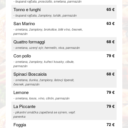
- loupaná rajčata, prosciutto, smetana, parmazán
Tonno e funghi
65 €
- loupaná rajčata, žampiony, tuňák, parmazán
San Marino
63 €
- smetana, žampiony, brokolice, bílé víno, česnek,
parmazán
Quattro formaggi
68 €
- smetana, uzený sýr, hermelín, niva, parmazán
Con pollo
79 €
- smetana, žampiony, kuřecí kousky, cibule,
parmazán
Spinaci Boscaiola
68 €
- smetana, šunka, žampiony, listový špenát,
česnek, parmazán
Lemone
79 €
- smetana, losos, víno, citrón, parmazán
La Piccante
79 €
- pikantní omáčka zapečená se sýrem, vepř.
panenka
Foggia
72 €