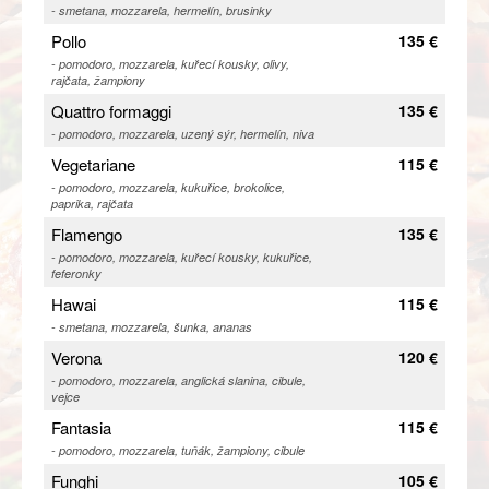
- smetana, mozzarela, hermelín, brusinky
Pollo
135 €
- pomodoro, mozzarela, kuřecí kousky, olivy,
rajčata, žampiony
Quattro formaggi
135 €
- pomodoro, mozzarela, uzený sýr, hermelín, niva
Vegetariane
115 €
- pomodoro, mozzarela, kukuřice, brokolice,
paprika, rajčata
Flamengo
135 €
- pomodoro, mozzarela, kuřecí kousky, kukuřice,
feferonky
Hawai
115 €
- smetana, mozzarela, šunka, ananas
Verona
120 €
- pomodoro, mozzarela, anglická slanina, cibule,
vejce
Fantasia
115 €
- pomodoro, mozzarela, tuňák, žampiony, cibule
Funghi
105 €