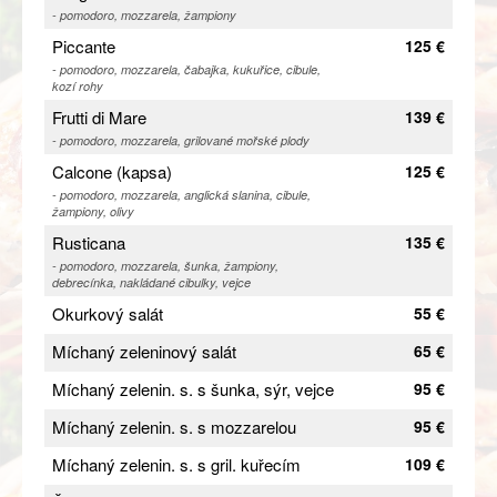
- pomodoro, mozzarela, žampiony
Piccante
125 €
- pomodoro, mozzarela, čabajka, kukuřice, cibule,
kozí rohy
Frutti di Mare
139 €
- pomodoro, mozzarela, grilované mořské plody
Calcone (kapsa)
125 €
- pomodoro, mozzarela, anglická slanina, cibule,
žampiony, olivy
Rusticana
135 €
- pomodoro, mozzarela, šunka, žampiony,
debrecínka, nakládané cibulky, vejce
Okurkový salát
55 €
Míchaný zeleninový salát
65 €
Míchaný zelenin. s. s šunka, sýr, vejce
95 €
Míchaný zelenin. s. s mozzarelou
95 €
Míchaný zelenin. s. s gril. kuřecím
109 €