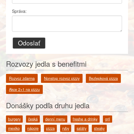
Správa:
Odoslať
Rozvozy jedla s benefitmi
Rozvoz zdarma
Nonstop rozvoz pizzy
Bezlepková pizza
Akce 2+1 na pizzu
Donášky podľa druhu jedla
burgery
česká
denní menu
freshe a drinky
gril
mexiko
nápoje
pizza
ryby
saláty
steaky