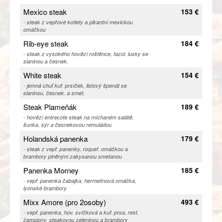
Mexico steak
153 €
- steak z vepřové kotlety a pikantní mexickou
omáčkou
Rib-eye steak
184 €
- steak z vysokého hovězí roštěnce, fazol. lusky se
slaninou a česnek.
White steak
154 €
- jemná chuť kuř. prsíček, listový špenát se
slaninou, česnek. a smet.
Steak Plameňák
189 €
- hovězí entrecote steak na míchaném salátě,
šunka, sýr a česnekovou remuládou
Holandská panenka
179 €
- steak z vepř. panenky, roquef. omáčkou a
brambory plněným zakysanou smetanou
Panenka Morney
185 €
- vepř. panenka čabajka, hermelínová omáčka,
lyonské brambory
Mixx Amore (pro 2osoby)
493 €
- vepř. panenka, hov. svíčková a kuř. prsa, rest.
žampiony, steakovou zeleninou a brambory