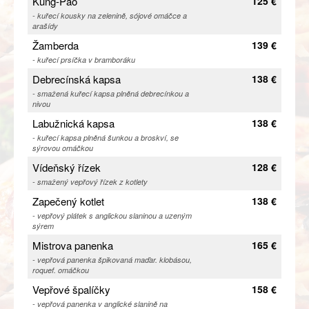
Kung-Pao
125 €
- kuřecí kousky na zelenině, sójové omáčce a
arašídy
Žamberda
139 €
- kuřecí prsíčka v bramboráku
Debrecínská kapsa
138 €
- smažená kuřecí kapsa plněná debrecínkou a
nivou
Labužnická kapsa
138 €
- kuřecí kapsa plněná šunkou a broskví, se
sýrovou omáčkou
Vídeňský řízek
128 €
- smažený vepřový řízek z kotlety
Zapečený kotlet
138 €
- vepřový plátek s anglickou slaninou a uzeným
sýrem
Mistrova panenka
165 €
- vepřová panenka špikovaná maďar. klobásou,
roquef. omáčkou
Vepřové špalíčky
158 €
- vepřová panenka v anglické slanině na