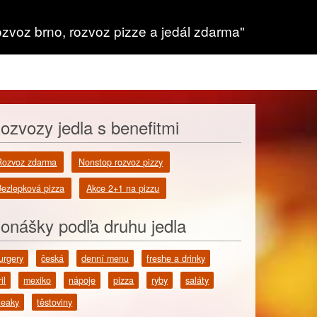
ozvoz brno, rozvoz pizze a jedál zdarma"
ozvozy jedla s benefitmi
Rozvoz zdarma
Nonstop rozvoz pizzy
Bezlepková pizza
Akce 2+1 na pizzu
onášky podľa druhu jedla
urgery
česká
denní menu
freshe a drinky
il
mexiko
nápoje
pizza
ryby
saláty
teaky
těstoviny