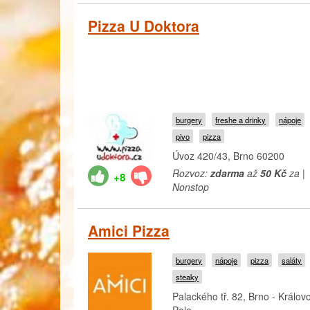
Pizza U Doktora
burgery
freshe a drinky
nápoje
pivo
pizza
Úvoz 420/43, Brno 60200
Rozvoz:
zdarma
až
50 Kč
za |
+8
Nonstop
Amici Pizza
burgery
nápoje
pizza
saláty
steaky
Palackého tř. 82, Brno - Králov