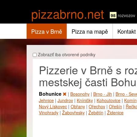
pizzabrno.net
98
rozvozov
Pizza v Brně
Pizza na mapě
Kontakt
Zobraziť iba otvorené podniky
Pizzerie v Brně s 
mestskej časti Bohu
Bohunice
|
Bosonohy
|
Brno - Jih
|
Brno - Sev
Jehnice
|
Jundrov
|
Kníničky
|
Kohoutovice
|
Komín
Nový Lískovec
|
Obřany
|
Ořechov
|
Ořešín
|
Řečko
Vinohrady
|
Žabovřesky
|
Žebětín
|
Židenice