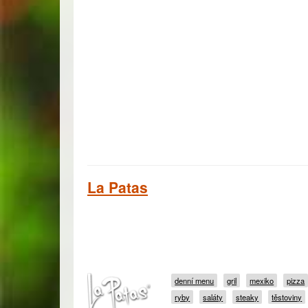
La Patas
denní menu
gril
mexiko
pizza
ryby
saláty
steaky
těstoviny