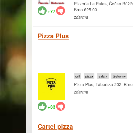
Pizzeria La Patas, Čeňka Růžič
Brno 625 00
+77
zdarma
Pizza Plus
gril
pizza
saláty
těstoviny
Pizza Plus, Táborská 202, Brno
zdarma
+33
Cartel pizza