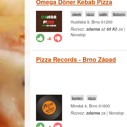
Omega Döner Kebab Pizza
nápoje
pizza
saláty
těstoviny
Husitská 9, Brno 61200
Rozvoz:
zdarma
až
65 Kč
za |
Nonstop
-4
Pizza Records - Brno Západ
burgery
pizza
Minská 4, Brno 61600
Rozvoz:
zdarma
za | Nonstop