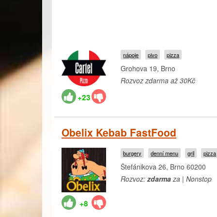
nápoje
pivo
pizza
Grohova 19, Brno
Rozvoz zdarma až 30Kč
+23
Obelix Kebab FastFood
burgery
denní menu
gril
pizza
Štefánikova 26, Brno 60200
Rozvoz:
zdarma
za | Nonstop
+8