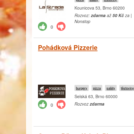
Kounicova 53, Brno 60200
Rozvoz:
zdarma
až
50 Kč
za |
Nonstop
0
Pohádková Pizzerie
burgery
pizza
saláty
těstovin
Selská 63, Brno 60000
Rozvoz
zdarma
0