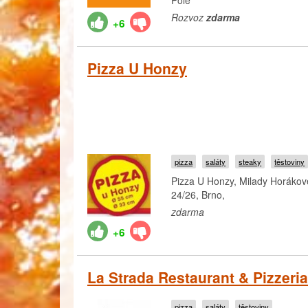
Pole
Rozvoz
zdarma
+6
Pizza U Honzy
pizza
saláty
steaky
těstoviny
Pizza U Honzy, Milady Horákov
24/26, Brno,
zdarma
+6
La Strada Restaurant & Pizzeria
pizza
saláty
těstoviny