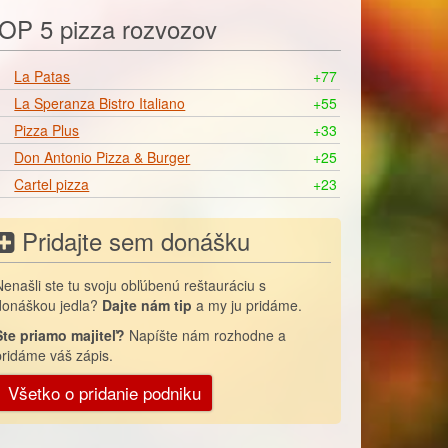
OP 5 pizza rozvozov
La Patas
+77
La Speranza Bistro Italiano
+55
Pizza Plus
+33
Don Antonio Pizza & Burger
+25
Cartel pizza
+23
Pridajte sem donášku
Nenašli ste tu svoju obľúbenú reštauráciu s
donáškou jedla?
Dajte nám tip
a my ju pridáme.
Ste priamo majiteľ?
Napíšte nám rozhodne a
pridáme váš zápis.
Všetko o pridanie podniku