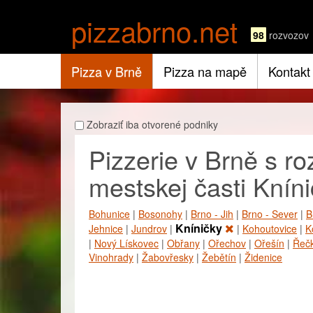
pizzabrno.net
98
rozvozov
Pizza v Brně
Pizza na mapě
Kontakt
Zobraziť iba otvorené podniky
Pizzerie v Brně s 
mestskej časti Knín
Bohunice
|
Bosonohy
|
Brno - Jih
|
Brno - Sever
|
B
Kníničky
Jehnice
|
Jundrov
|
|
Kohoutovice
|
K
|
Nový Lískovec
|
Obřany
|
Ořechov
|
Ořešín
|
Řečk
Vinohrady
|
Žabovřesky
|
Žebětín
|
Židenice