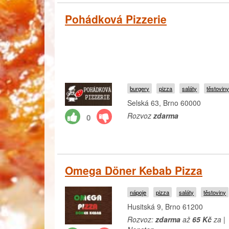
Pohádková Pizzerie
burgery
pizza
saláty
těstovin
Selská 63, Brno 60000
Rozvoz
zdarma
0
Omega Döner Kebab Pizza
nápoje
pizza
saláty
těstoviny
Husitská 9, Brno 61200
Rozvoz:
zdarma
až
65 Kč
za |