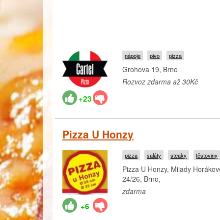
nápoje
pivo
pizza
Grohova 19, Brno
Rozvoz zdarma až 30Kč
+23
Pizza U Honzy
pizza
saláty
steaky
těstoviny
Pizza U Honzy, Milady Horákov
24/26, Brno,
zdarma
+6