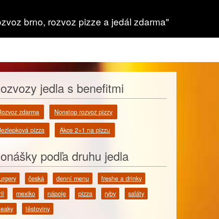
ozvoz brno, rozvoz pizze a jedál zdarma"
ozvozy jedla s benefitmi
Rozvoz zdarma
Nonstop rozvoz pizzy
Bezlepková pizza
Akce 2+1 na pizzu
onášky podľa druhu jedla
urgery
česká
denní menu
freshe a drinky
il
mexiko
nápoje
pizza
ryby
saláty
teaky
těstoviny