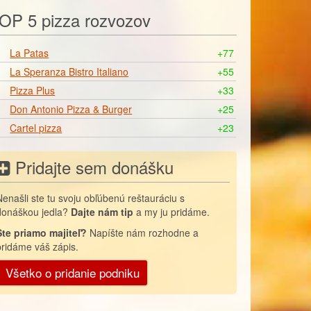
OP 5 pizza rozvozov
La Patas
+77
La Speranza Bistro Italiano
+55
Pizza Plus
+33
Don Antonio Pizza & Burger
+25
Cartel pizza
+23
Pridajte sem donášku
Nenašli ste tu svoju obľúbenú reštauráciu s
donáškou jedla?
Dajte nám tip
a my ju pridáme.
Ste priamo majiteľ?
Napíšte nám rozhodne a
pridáme váš zápis.
Všetko o pridanie podniku