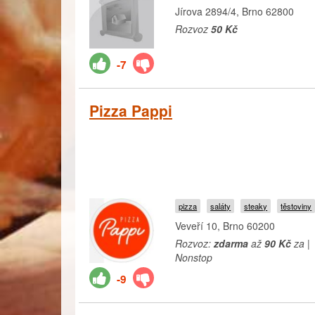
Jírova 2894/4, Brno 62800
Rozvoz
50 Kč
-7
Pizza Pappi
pizza
saláty
steaky
těstoviny
Veveří 10, Brno 60200
Rozvoz:
zdarma
až
90 Kč
za |
Nonstop
-9