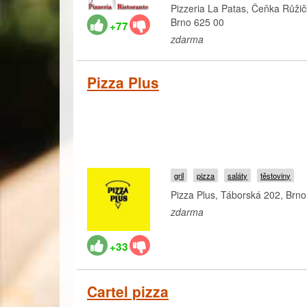
Pizzeria La Patas, Čeňka Růžič
Brno 625 00
+77
zdarma
Pizza Plus
gril
pizza
saláty
těstoviny
Pizza Plus, Táborská 202, Brno
zdarma
+33
Cartel pizza