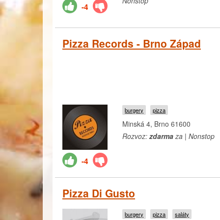
Nonstop
-4
Pizza Records - Brno Západ
burgery
pizza
Minská 4, Brno 61600
Rozvoz:
zdarma
za | Nonstop
-4
Pizza Di Gusto
burgery
pizza
saláty