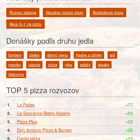
Rozvoz zdarma
Nonstop rozvoz pizzy
Bezlepková pizza
Akce 2+1 na pizzu
Donášky podľa druhu jedla
burgery
česká
denní menu
freshe a drinky
gril
mexiko
nápoje
pizza
ryby
saláty
steaky
těstoviny
TOP 5 pizza rozvozov
1.
La Patas
+77
2.
La Speranza Bistro Italiano
+55
3.
Pizza Plus
+33
4.
Don Antonio Pizza & Burger
+25
5.
Cartel pizza
+23