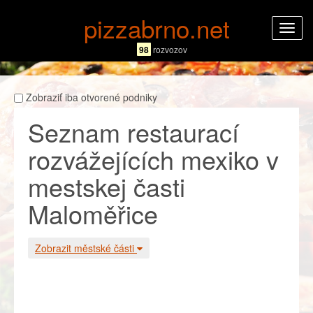
pizzabrno.net
Rozba
navig
98
rozvozov
Zobraziť iba otvorené podniky
Seznam restaurací
rozvážejících mexiko v
mestskej časti
Maloměřice
Zobrazit městské části