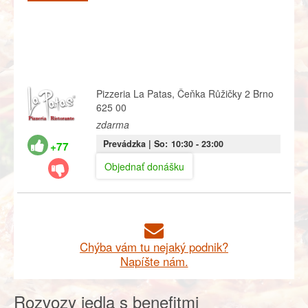
Pizzeria La Patas, Čeňka Růžičky 2 Brno
625 00
zdarma
Prevádzka |
So:
10:30
- 23:00
+77
Objednať donášku
Chýba vám tu nejaký podnik?
Napíšte nám.
Rozvozy jedla s benefitmi