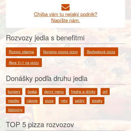
Chýba vám tu nejaký podnik?
Napíšte nám.
Rozvozy jedla s benefitmi
Rozvoz zdarma
Nonstop rozvoz pizzy
Bezlepková pizza
Akce 2+1 na pizzu
Donášky podľa druhu jedla
burgery
česká
denní menu
freshe a drinky
gril
mexiko
nápoje
pizza
ryby
saláty
steaky
těstoviny
TOP 5 pizza rozvozov