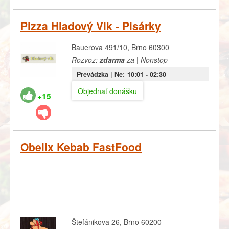
Pizza Hladový Vlk - Pisárky
Bauerova 491/10, Brno 60300
Rozvoz:
zdarma
za | Nonstop
Prevádzka |
Ne:
10:01
- 02:30
Objednať donášku
+15
Obelix Kebab FastFood
Štefánikova 26, Brno 60200