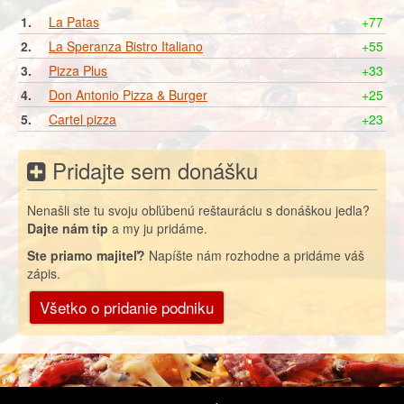
1.
La Patas
+77
2.
La Speranza Bistro Italiano
+55
3.
Pizza Plus
+33
4.
Don Antonio Pizza & Burger
+25
5.
Cartel pizza
+23
Pridajte sem donášku
Nenašli ste tu svoju obľúbenú reštauráciu s donáškou jedla?
Dajte nám tip
a my ju pridáme.
Ste priamo majiteľ?
Napíšte nám rozhodne a pridáme váš
zápis.
Všetko o pridanie podniku