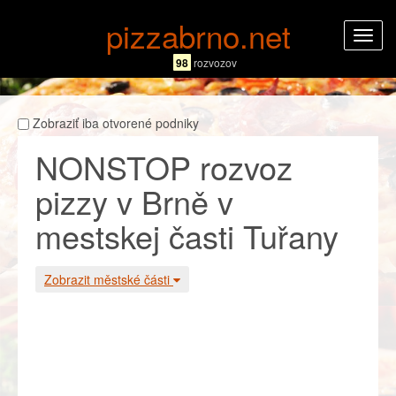
pizzabrno.net
Rozba
navig
98
rozvozov
Zobraziť iba otvorené podniky
NONSTOP rozvoz
pizzy v Brně v
mestskej časti Tuřany
Zobrazit městské části