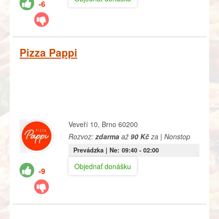
-6
Pizza Pappi
Veveří 10, Brno 60200
Rozvoz:
zdarma
až
90 Kč
za | Nonstop
Prevádzka |
Ne:
09:40
- 02:00
Objednať donášku
-9