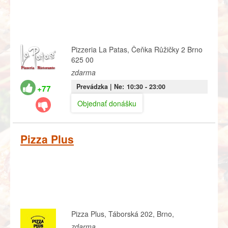
Pizzeria La Patas, Čeňka Růžičky 2 Brno
625 00
zdarma
Prevádzka |
Ne:
10:30
- 23:00
+77
Objednať donášku
Pizza Plus
Pizza Plus, Táborská 202, Brno,
zdarma