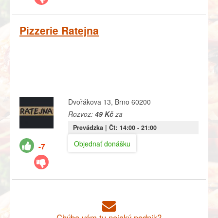
Pizzerie Ratejna
Dvořákova 13, Brno 60200
Rozvoz:
49 Kč
za
Prevádzka |
Čt:
14:00
- 21:00
Objednať donášku
-7
Chýba vám tu nejaký podnik?