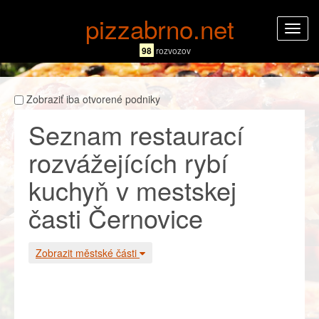
pizzabrno.net
Rozba
navig
98
rozvozov
Zobraziť iba otvorené podniky
Seznam restaurací
rozvážejících rybí
kuchyň v mestskej
časti Černovice
Zobrazit městské části