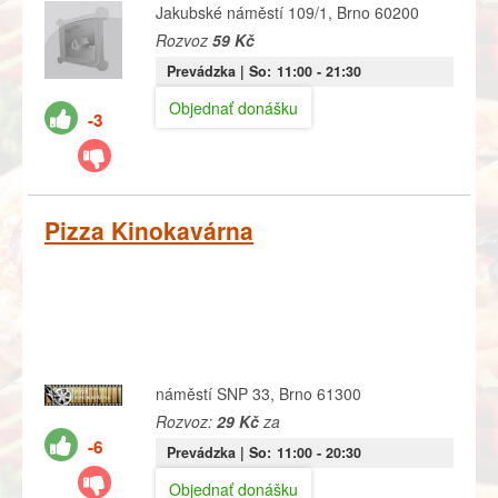
Jakubské náměstí 109/1, Brno 60200
Rozvoz
59 Kč
Prevádzka |
So:
11:00
- 21:30
Objednať donášku
-3
Pizza Kinokavárna
náměstí SNP 33, Brno 61300
Rozvoz:
29 Kč
za
-6
Prevádzka |
So:
11:00
- 20:30
Objednať donášku