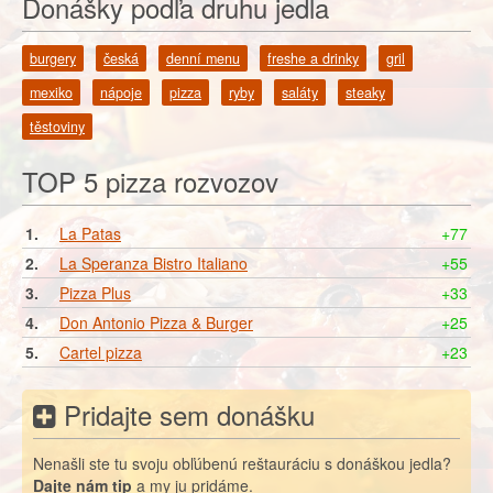
Donášky podľa druhu jedla
burgery
česká
denní menu
freshe a drinky
gril
mexiko
nápoje
pizza
ryby
saláty
steaky
těstoviny
TOP 5 pizza rozvozov
1.
La Patas
+77
2.
La Speranza Bistro Italiano
+55
3.
Pizza Plus
+33
4.
Don Antonio Pizza & Burger
+25
5.
Cartel pizza
+23
Pridajte sem donášku
Nenašli ste tu svoju obľúbenú reštauráciu s donáškou jedla?
Dajte nám tip
a my ju pridáme.