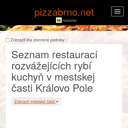
pizzabrno.net
Rozba
navig
98
rozvozov
Zobraziť iba otvorené podniky
Seznam restaurací
rozvážejících rybí
kuchyň v mestskej
časti Královo Pole
Zobrazit městské části