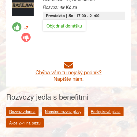
Rozvoz:
49 Kč
za
Prevádzka |
So:
17:00
- 21:00
Objednať donášku
-7
Chýba vám tu nejaký podnik?
Napíšte nám.
Rozvozy jedla s benefitmi
Rozvoz zdarma
Nonstop rozvoz pizzy
Bezlepková pizza
Akce 2+1 na pizzu