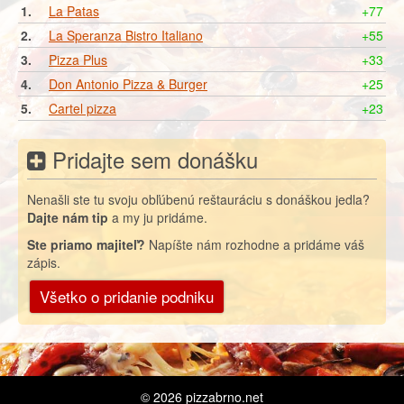
1.
La Patas
+77
2.
La Speranza Bistro Italiano
+55
3.
Pizza Plus
+33
4.
Don Antonio Pizza & Burger
+25
5.
Cartel pizza
+23
Pridajte sem donášku
Nenašli ste tu svoju obľúbenú reštauráciu s donáškou jedla?
Dajte nám tip
a my ju pridáme.
Ste priamo majiteľ?
Napíšte nám rozhodne a pridáme váš
zápis.
Všetko o pridanie podniku
© 2026
pizzabrno.net