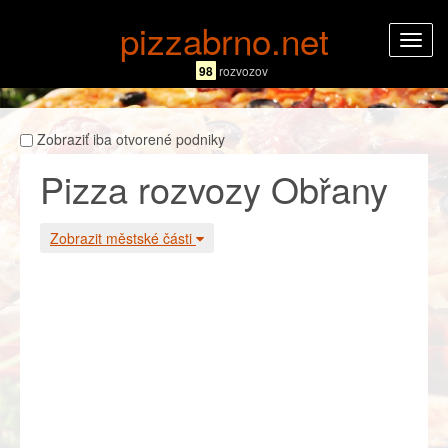
pizzabrno.net
Rozba
navig
98
rozvozov
Zobraziť iba otvorené podniky
Pizza rozvozy Obřany
Zobrazit městské části