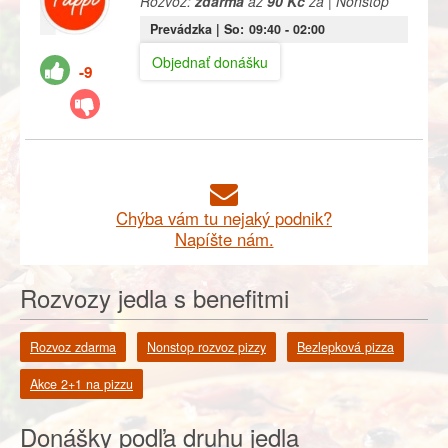
Rozvoz:
zdarma
až
90 Kč
za | Nonstop
Prevádzka |
So:
09:40
- 02:00
Objednať donášku
-9
Chýba vám tu nejaký podnik?
Napíšte nám.
Rozvozy jedla s benefitmi
Rozvoz zdarma
Nonstop rozvoz pizzy
Bezlepková pizza
Akce 2+1 na pizzu
Donášky podľa druhu jedla