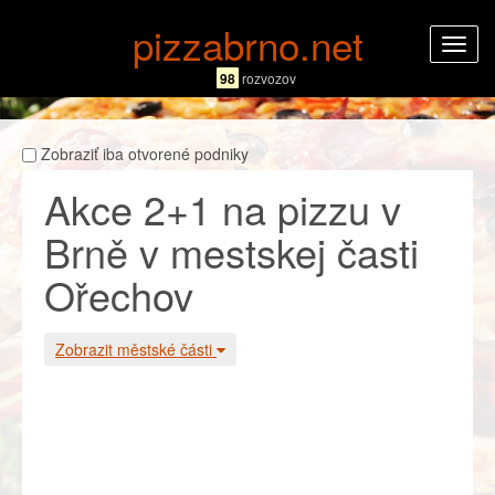
pizzabrno.net
Rozba
navig
98
rozvozov
Zobraziť iba otvorené podniky
Akce 2+1 na pizzu v
Brně v mestskej časti
Ořechov
Zobrazit městské části