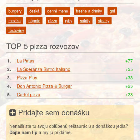
burgery
česká
denní menu
freshe a drinky
gril
mexiko
nápoje
pizza
ryby
saláty
steaky
těstoviny
TOP 5 pizza rozvozov
1.
La Patas
+77
2.
La Speranza Bistro Italiano
+55
3.
Pizza Plus
+33
4.
Don Antonio Pizza & Burger
+25
5.
Cartel pizza
+23
Pridajte sem donášku
Nenašli ste tu svoju obľúbenú reštauráciu s donáškou jedla?
Dajte nám tip
a my ju pridáme.