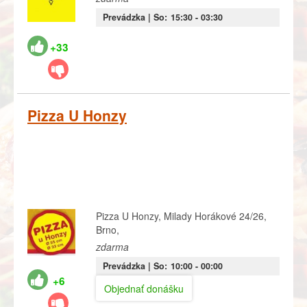
Prevádzka |
So:
15:30
- 03:30
+33
Pizza U Honzy
Pizza U Honzy, Milady Horákové 24/26,
Brno,
zdarma
Prevádzka |
So:
10:00
- 00:00
+6
Objednať donášku