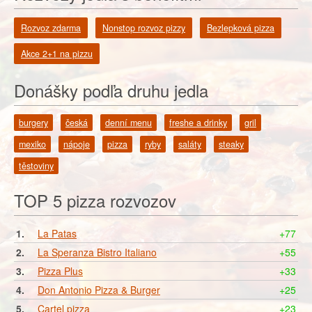
Rozvoz zdarma
Nonstop rozvoz pizzy
Bezlepková pizza
Akce 2+1 na pizzu
Donášky podľa druhu jedla
burgery
česká
denní menu
freshe a drinky
gril
mexiko
nápoje
pizza
ryby
saláty
steaky
těstoviny
TOP 5 pizza rozvozov
1.
La Patas
+77
2.
La Speranza Bistro Italiano
+55
3.
Pizza Plus
+33
4.
Don Antonio Pizza & Burger
+25
5.
Cartel pizza
+23