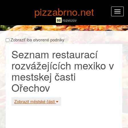
pizzabrno.net
Rozba
navig
98
rozvozov
Zobraziť iba otvorené podniky
Seznam restaurací
rozvážejících mexiko v
mestskej časti
Ořechov
Zobrazit městské části