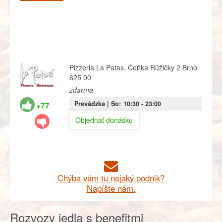
Pizzeria La Patas, Čeňka Růžičky 2 Brno
625 00
zdarma
Prevádzka |
So:
10:30
- 23:00
+77
Objednať donášku
Chýba vám tu nejaký podnik?
Napíšte nám.
Rozvozy jedla s benefitmi