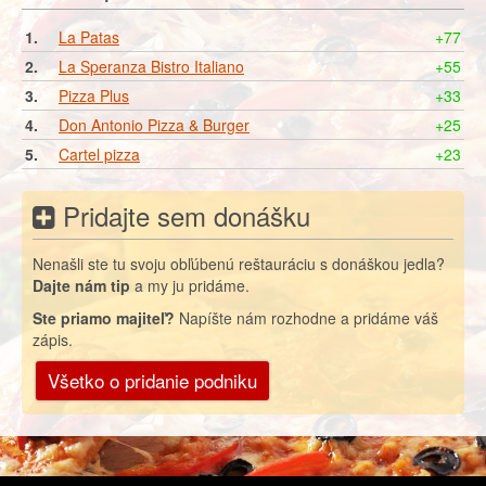
1.
La Patas
+77
2.
La Speranza Bistro Italiano
+55
3.
Pizza Plus
+33
4.
Don Antonio Pizza & Burger
+25
5.
Cartel pizza
+23
Pridajte sem donášku
Nenašli ste tu svoju obľúbenú reštauráciu s donáškou jedla?
Dajte nám tip
a my ju pridáme.
Ste priamo majiteľ?
Napíšte nám rozhodne a pridáme váš
zápis.
Všetko o pridanie podniku