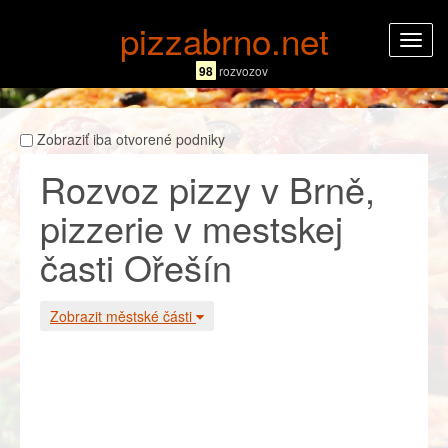
pizzabrno.net
Rozba
navig
98
rozvozov
Zobraziť iba otvorené podniky
Rozvoz pizzy v Brně,
pizzerie v mestskej
časti Ořešín
Zobrazit městské části