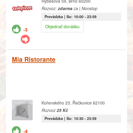
Hybešova 59, Brno 60200
Rozvoz:
zdarma
za | Nonstop
Prevádzka |
So:
10:00
- 23:59
Objednať donášku
-3
Mia Ristorante
Kořenského 23, Řečkovice 62100
Rozvoz
25 Kč
Prevádzka |
So:
10:30
- 23:59
-4