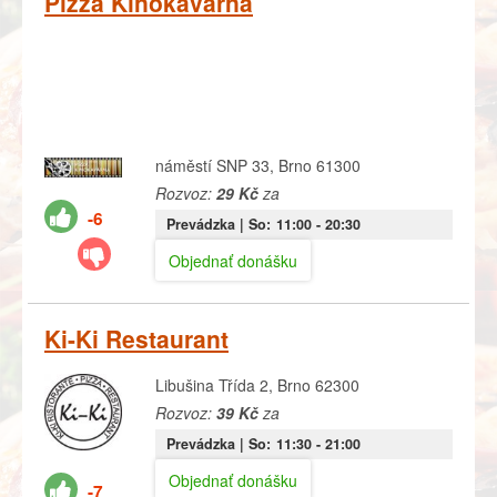
Pizza Kinokavárna
náměstí SNP 33, Brno 61300
Rozvoz:
29 Kč
za
-6
Prevádzka |
So:
11:00
- 20:30
Objednať donášku
Ki-Ki Restaurant
Libušina Třída 2, Brno 62300
Rozvoz:
39 Kč
za
Prevádzka |
So:
11:30
- 21:00
Objednať donášku
-7