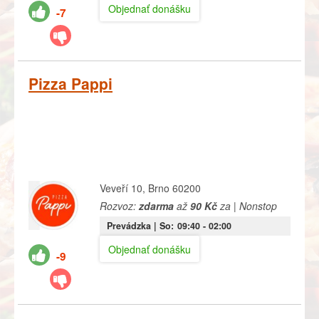
Objednať donášku
-7
Pizza Pappi
Veveří 10, Brno 60200
Rozvoz:
zdarma
až
90 Kč
za | Nonstop
Prevádzka |
So:
09:40
- 02:00
Objednať donášku
-9